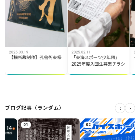
03.19
2025.02.11
2024.03.10
断幕制作】孔舎衙東様
「東海スポーツ少年団」
タペストリ
2025年度入団生募集チラシ
‹
›
ブログ記事（ランダム）
02
03