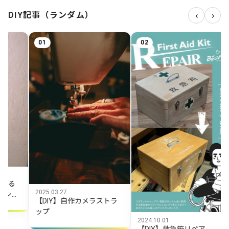
‹
›
DIY記事（ランダム）
02
03
03.27
IY】自作カメラストラ
2024.10.01
2024.02.13