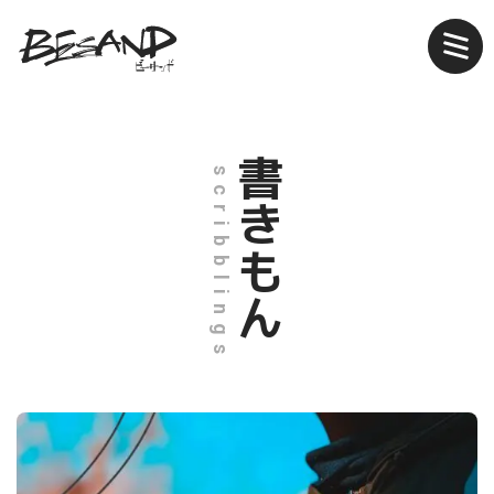
書きもん
scribblings