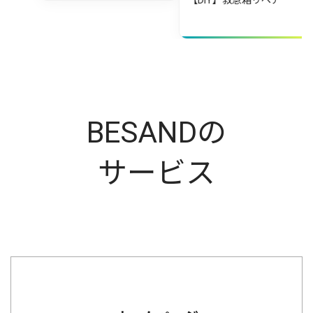
【DIY】救急箱リペア
【DIY】棚
り）
BESANDの
サービス