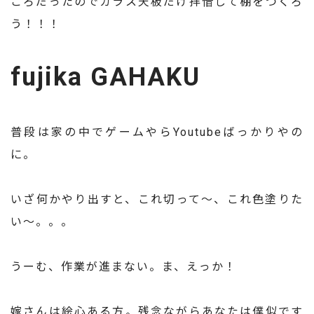
ころだったのでガラス天板だけ拝借して棚をつくろ
う！！！
fujika GAHAKU
普段は家の中でゲームやらYoutubeばっかりやの
に。
いざ何かやり出すと、これ切って～、これ色塗りた
い～。。。
うーむ、作業が進まない。ま、えっか！
嫁さんは絵心ある方。残念ながらあなたは僕似です