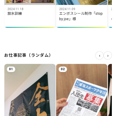
11.18
2024.11.09
2025.10.25
訓練
エンボスシール制作「stop
「大杉谷渓
by joe」様
小屋」
‹
›
お仕事記事（ランダム）
02
03