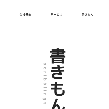
会社概要
サービス
書きもん
書きもん
scribblings