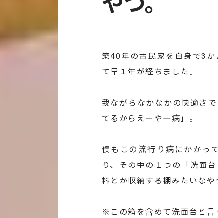
やつ。
築40年の古民家を自身で3
て早１年が経ちました。
我ながらなかなかの快適さで
てるからえーやー病」。
僕もこの流行り病にかかっ
り、その中の１つの「洗面台
料とか収納する棚みたいなや
※この箱を含めて洗面台と言