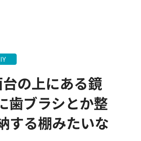
IY
洗面台の上にある鏡
に歯ブラシとか整
納する棚みたいな