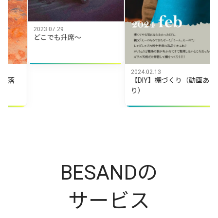
07.29
でも升席～
2024.02.13
2024.10.01
【DIY】棚づくり（動画あ
【DIY】救
り）
BESANDの
サービス