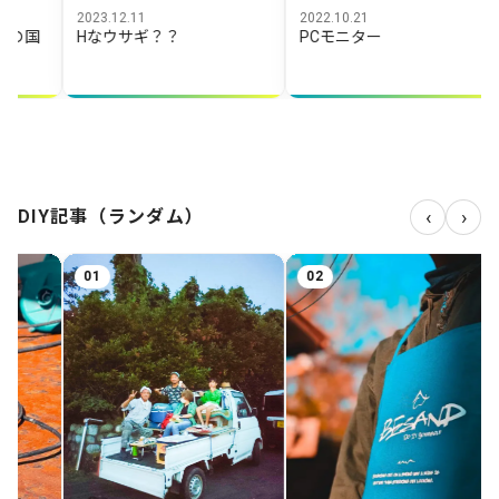
12.11
2022.10.21
2024.10.29
ウサギ？？
PCモニター
【東海スポ
ポ少遠足（10/
‹
›
DIY記事（ランダム）
02
03