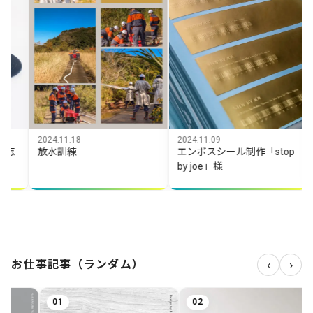
11.18
2024.11.09
2025.10.25
訓練
エンボスシール制作「stop
「大杉谷渓
by joe」様
小屋」
‹
›
お仕事記事（ランダム）
02
03