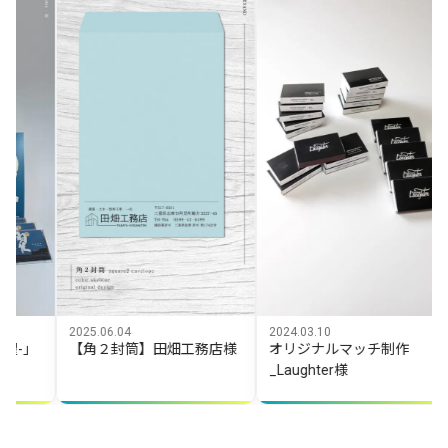
06.04
2024.03.10
2024.06.12
２封筒】田畑工務店様
オリジナルマッチ制作
Tシャツデザ
_Laughter様
「志摩ミニ
ルクラブ」