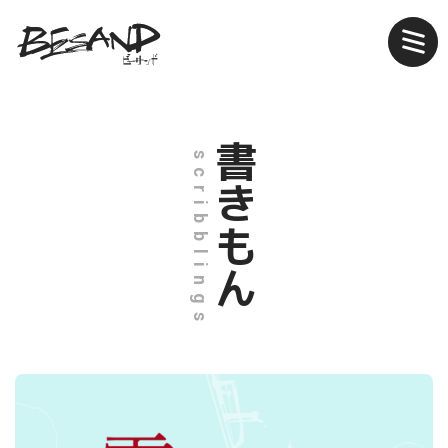
書きもん
scribblings