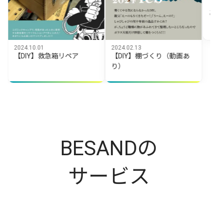
2023.07.29
どこでも升
10.01
2024.02.13
IY】救急箱リペア
【DIY】棚づくり（動画あ
り）
BESANDの
サービス