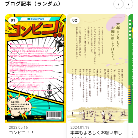
‹
›
ブログ記事（ランダム）
02
03
05.16
2024.01.19
2023.06.21
ビニ！！
本年もよろしくお願い申し
足指ポキポキ