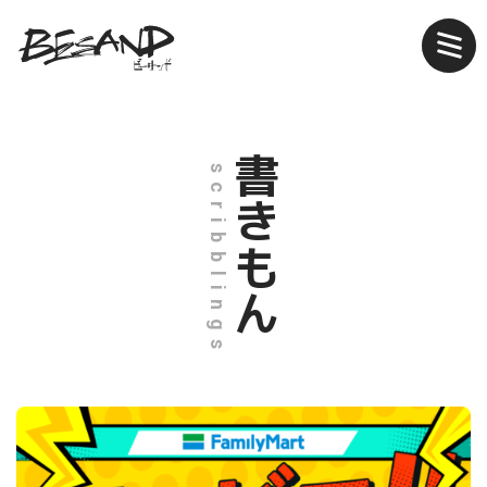
書きもん
scribblings