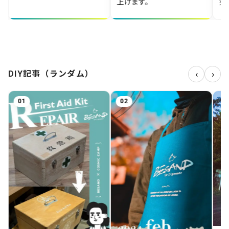
上げます。
笑）
‹
›
DIY記事（ランダム）
02
03