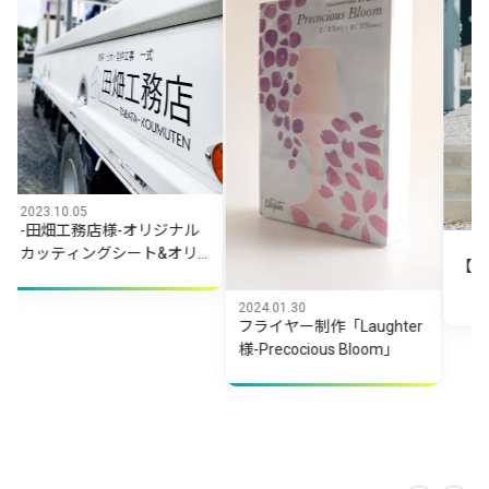
10.05
畑工務店様-オリジナル
2025.03.01
ティングシート&オリ
【写真撮影
ルステッカー制作
2024.01.30
フライヤー制作「Laughter
様-Precocious Bloom」