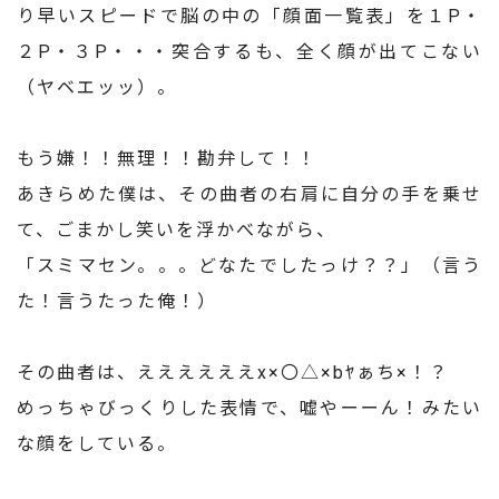
り早いスピードで脳の中の「顔面一覧表」を１P・
２P・３P・・・突合するも、全く顔が出てこない
（ヤベエッッ）。
もう嫌！！無理！！勘弁して！！
あきらめた僕は、その曲者の右肩に自分の手を乗せ
て、ごまかし笑いを浮かべながら、
「スミマセン。。。どなたでしたっけ？？」（言う
た！言うたった俺！）
その曲者は、ええええええx×〇△×bﾔぁち×！？
めっちゃびっくりした表情で、嘘やーーん！みたい
な顔をしている。