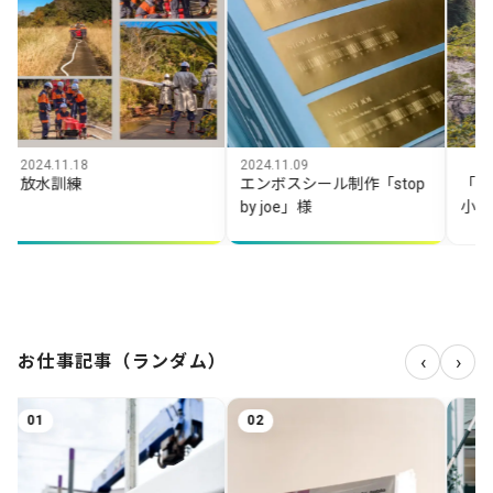
11.18
2024.11.09
2025.10.25
訓練
エンボスシール制作「stop
「大杉谷渓
by joe」様
小屋」
‹
›
お仕事記事（ランダム）
02
03