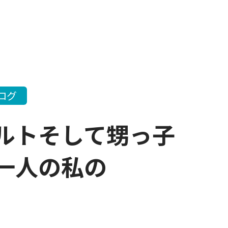
ログ
クルトそして甥っ子
一人の私の