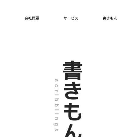
会社概要
サービス
書きもん
書きもん
scribblings