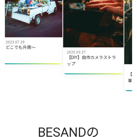
07.29
でも升席～
2025.03.27
【DIY】自作カメラストラ
ップ
2025.09.16
【DIY】実
事
BESANDの