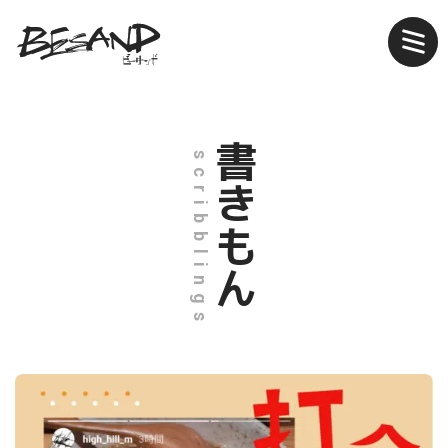
書きもん
scribblings