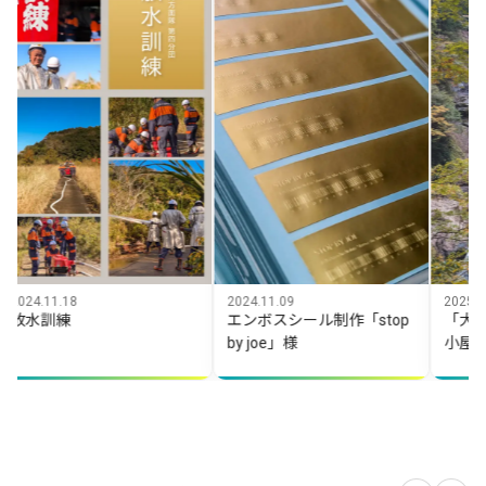
11.18
2024.11.09
2025.10.25
訓練
エンボスシール制作「stop
「大杉谷渓
by joe」様
小屋」