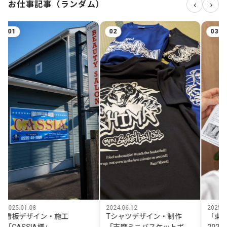
‹
›
お仕事記事（ランダム）
02
03
01.08
2024.06.12
2025.02.11
デザイン・施工
Tシャツデザイン・制作
「東海スポ