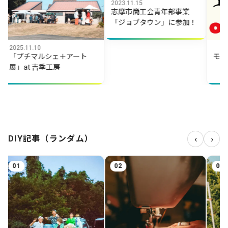
2023.11.15
志摩市商工会青年部事業
「ジョブタウン」に参加！
11.10
2025.09.25
チマルシェ＋アート
モニターの
t 吉季工房
‹
›
DIY記事（ランダム）
02
03