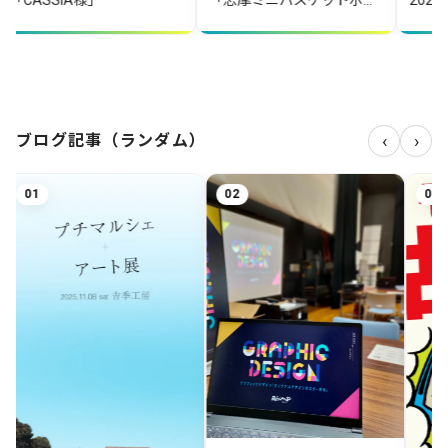
SSIA様」
「志摩ミニバスケットボー
2025年度
ルクラブ」様
‹
›
ブログ記事（ランダム）
02
03